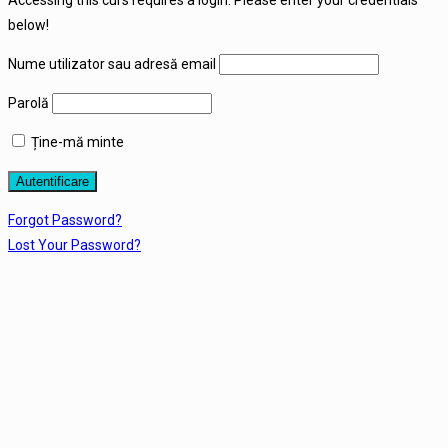
Accessing this curs requires a login. Please enter your credentials
below!
Nume utilizator sau adresă email
Parolă
Ține-mă minte
Forgot Password?
Lost Your Password?