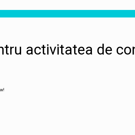
ntru activitatea de c
ow!