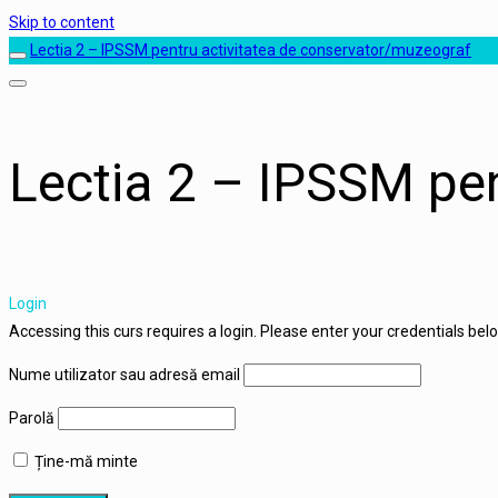
Skip to content
Lectia 2 – IPSSM pentru activitatea de conservator/muzeograf
Lectia 2 – IPSSM pe
Login
Accessing this curs requires a login. Please enter your credentials bel
Nume utilizator sau adresă email
Parolă
Ține-mă minte