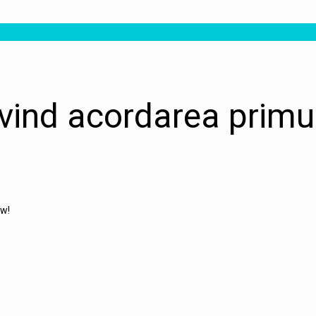
ivind acordarea primul
ow!