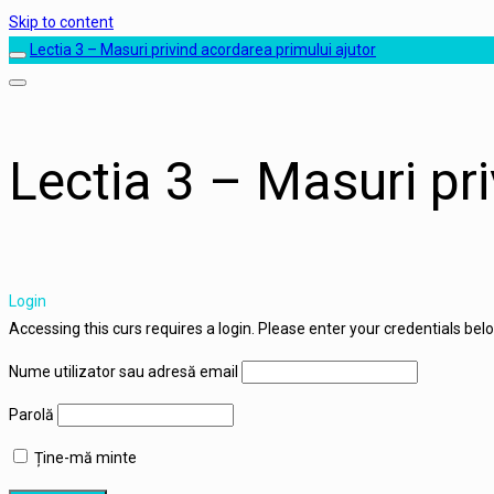
Skip to content
Lectia 3 – Masuri privind acordarea primului ajutor
Lectia 3 – Masuri pr
Login
Accessing this curs requires a login. Please enter your credentials bel
Nume utilizator sau adresă email
Parolă
Ține-mă minte