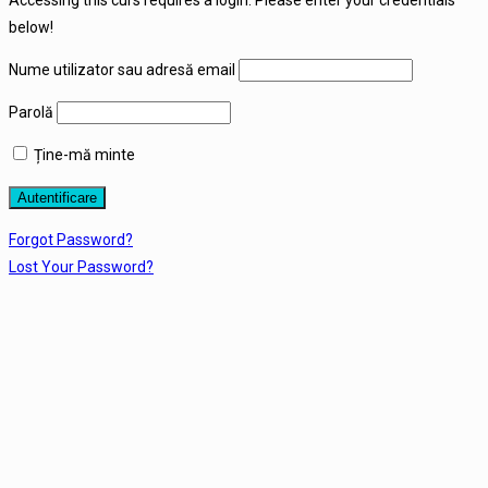
Accessing this curs requires a login. Please enter your credentials
below!
Nume utilizator sau adresă email
Parolă
Ține-mă minte
Forgot Password?
Lost Your Password?