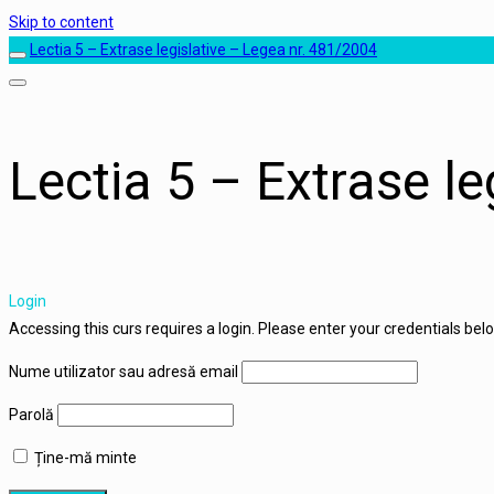
Skip to content
Lectia 5 – Extrase legislative – Legea nr. 481/2004
Lectia 5 – Extrase l
Login
Accessing this curs requires a login. Please enter your credentials bel
Nume utilizator sau adresă email
Parolă
Ține-mă minte